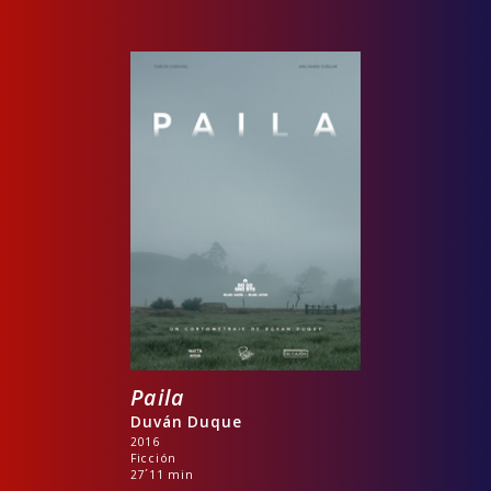
Paila
Duván Duque
2016
Ficción
27´11 min